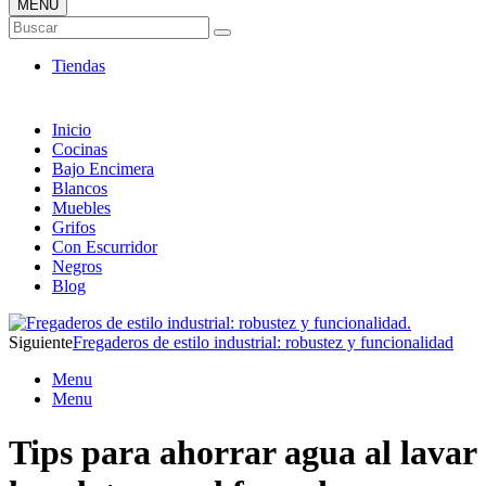
MENÚ
Tienda ONLINE de Fregaderos
Buscar
TOP en Ventas
Tiendas
Inicio
Cocinas
Bajo Encimera
Blancos
Muebles
Grifos
Con Escurridor
Negros
Blog
Siguiente
Fregaderos de estilo industrial: robustez y funcionalidad
Menu
Menu
Tips para ahorrar agua al lavar