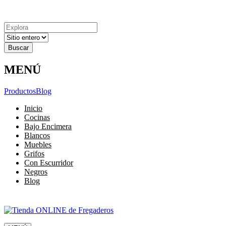
Explora
Cerrar
Menu
Cerrar
Resultados
para
MENÚ
Productos
Blog
Inicio
Cocinas
Bajo Encimera
Blancos
Muebles
Grifos
Con Escurridor
Negros
Blog