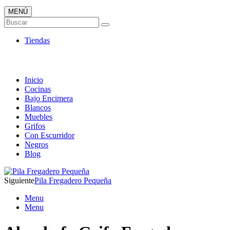
MENÚ
Tienda ONLINE de Fregaderos
Buscar
TOP en Ventas
Tiendas
Inicio
Cocinas
Bajo Encimera
Blancos
Muebles
Grifos
Con Escurridor
Negros
Blog
Siguiente
Pila Fregadero Pequeña
Menu
Menu