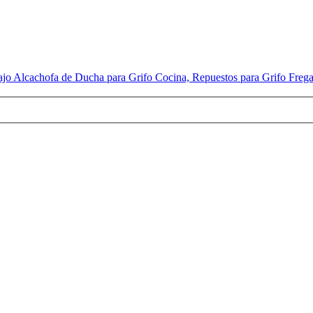
o Alcachofa de Ducha para Grifo Cocina, Repuestos para Grifo Fregad