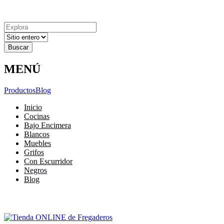
Explora
Cerrar
Menu
Cerrar
Resultados
para
MENÚ
Productos
Blog
Inicio
Cocinas
Bajo Encimera
Blancos
Muebles
Grifos
Con Escurridor
Negros
Blog