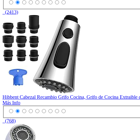
(2413)
Hibbent Cabezal Recambio Grifo Cocina, Grifo de Cocina Extraible 
Más Info
(768)