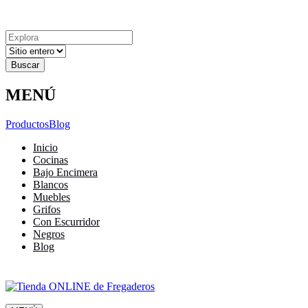
Explora
Cerrar
Menu
Cerrar
Resultados
para
MENÚ
Productos
Blog
Inicio
Cocinas
Bajo Encimera
Blancos
Muebles
Grifos
Con Escurridor
Negros
Blog