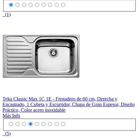
(1)
Teka Classic Max 1C 1E - Fregadero de 60 cm, Derecha y
Encastrado, 1 Cubeta y Escurridor, Chapa de Gran Espesor, Diseño
Práctico, Color acero inoxidable
Más Info
(5)