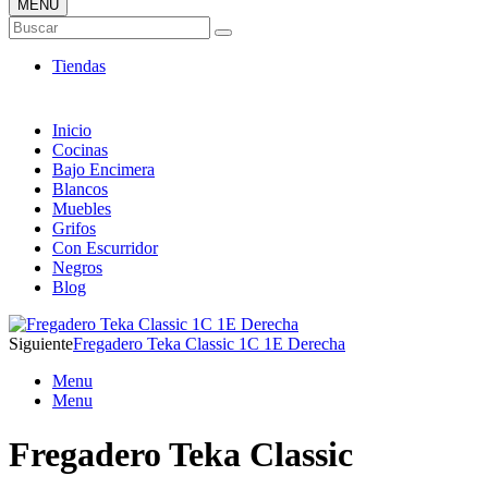
MENÚ
Tienda ONLINE de Fregaderos
Buscar
TOP en Ventas
Tiendas
Inicio
Cocinas
Bajo Encimera
Blancos
Muebles
Grifos
Con Escurridor
Negros
Blog
Siguiente
Fregadero Teka Classic 1C 1E Derecha
Menu
Menu
Fregadero Teka Classic