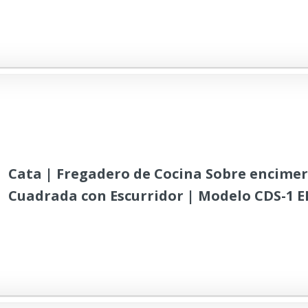
Profundidad de 15 cm | Acero Inoxidable
Cata | Fregadero de Cocina Sobre encimer
Cuadrada con Escurridor | Modelo CDS-1 EI
Instalación en Mueble de 45 cm | Profund
| Acero Inoxidable