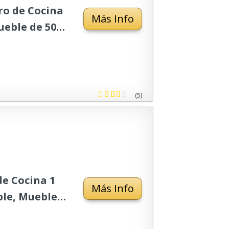
ro de Cocina
Más Info
ueble de 50
oxidable
(5)
de Cocina 1
Más Info
ble, Muebles
e