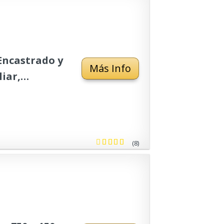
Encastrado y
Más Info
iar,
(8)