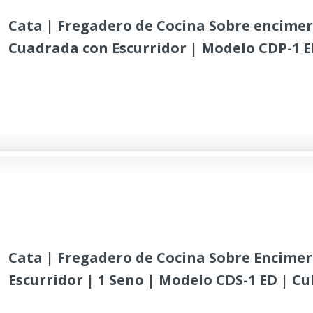
Cata | Fregadero de Cocina Sobre encimer
Cuadrada con Escurridor | Modelo CDP-1 E
|Instalación en Mueble de 45 cm | Profund
cm | Acero Inoxidable
Cata | Fregadero de Cocina Sobre Encime
Escurridor | 1 Seno | Modelo CDS-1 ED | C
Cuadrada |Instalación en Mueble de 45 cm