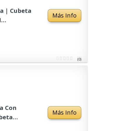
a | Cubeta
Más Info
I
idad de 18
(0)
ra Con
Más Info
ubeta
 |