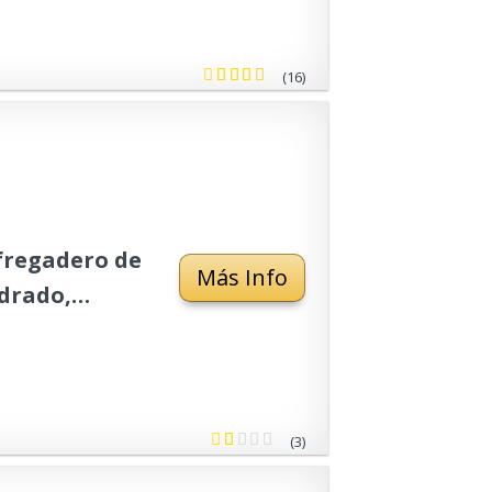
(16)
fregadero de
Más Info
adrado,
(3)