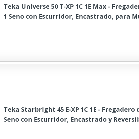
Teka Universe 50 T-XP 1C 1E Max - Fregade
1 Seno con Escurridor, Encastrado, para M
cm, Desagüe con Válvula Manual, Acero In
Teka Starbright 45 E-XP 1C 1E - Fregadero 
Seno con Escurridor, Encastrado y Reversi
de 45 cm, Válvula Manual, Acero Inoxidabl