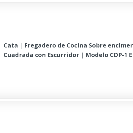
Cata | Fregadero de Cocina Sobre encimer
Cuadrada con Escurridor | Modelo CDP-1 
|Instalación en Mueble de 45 cm | Profund
cm | Acero Inoxidable