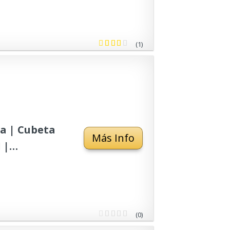
(1)
a | Cubeta
Más Info
 |
idad de 15 cm
(0)