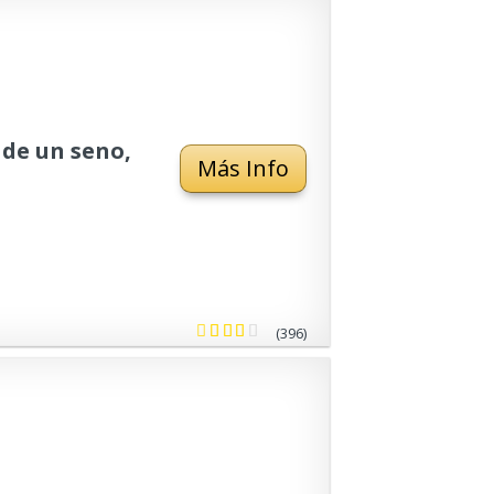
de un seno,
Más Info
(396)