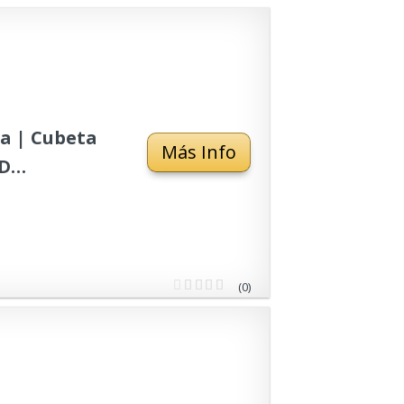
a | Cubeta
Más Info
ED
idad de 18
(0)