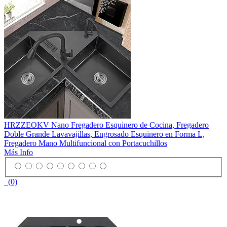
HRZZEOKV Nano Fregadero Esquinero de Cocina, Fregadero
Doble Grande Lavavajillas, Engrosado Esquinero en Forma L,
Fregadero Mano Multifuncional con Portacuchillos
Más Info
(0)