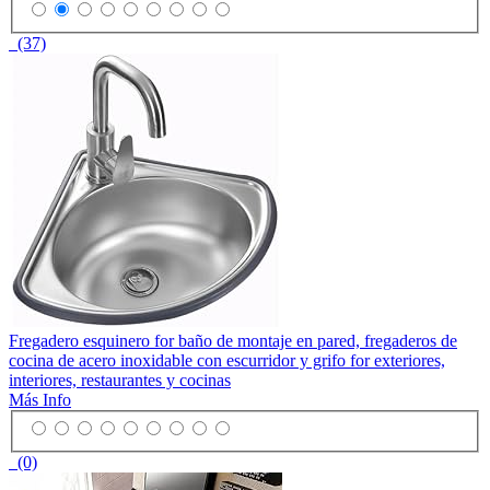
(37)
Fregadero esquinero for baño de montaje en pared, fregaderos de
cocina de acero inoxidable con escurridor y grifo for exteriores,
interiores, restaurantes y cocinas
Más Info
(0)