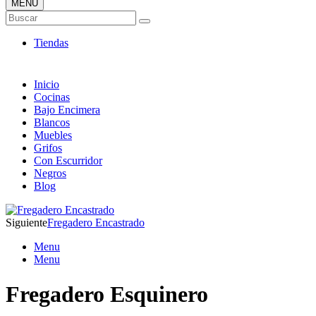
MENÚ
Tienda ONLINE de Fregaderos
Buscar
TOP en Ventas
Tiendas
Inicio
Cocinas
Bajo Encimera
Blancos
Muebles
Grifos
Con Escurridor
Negros
Blog
Siguiente
Fregadero Encastrado
Menu
Menu
Fregadero Esquinero