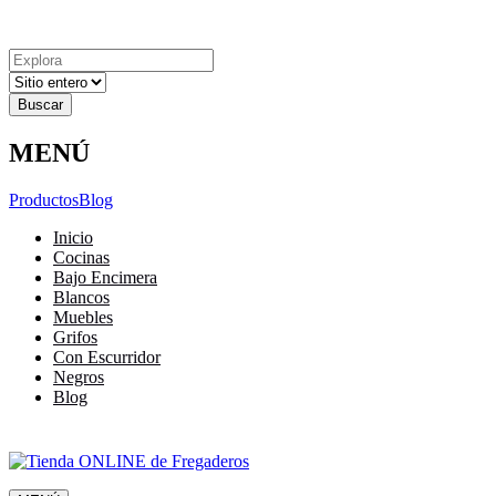
Explora
Cerrar
Menu
Cerrar
Resultados
para
MENÚ
Productos
Blog
Inicio
Cocinas
Bajo Encimera
Blancos
Muebles
Grifos
Con Escurridor
Negros
Blog