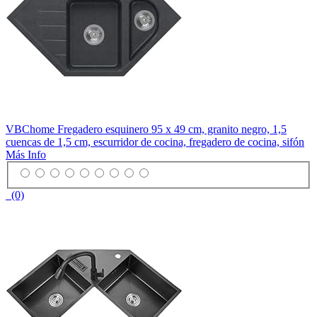
VBChome Fregadero esquinero 95 x 49 cm, granito negro, 1,5
cuencas de 1,5 cm, escurridor de cocina, fregadero de cocina, sifón
Más Info
(0)