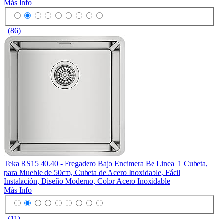
Más Info
(86)
Teka RS15 40.40 - Fregadero Bajo Encimera Be Linea, 1 Cubeta,
para Mueble de 50cm, Cubeta de Acero Inoxidable, Fácil
Instalación, Diseño Moderno, Color Acero Inoxidable
Más Info
(11)