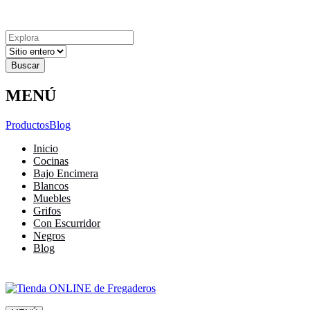
Explora
Cerrar
Menu
Cerrar
Resultados
para
MENÚ
Productos
Blog
Inicio
Cocinas
Bajo Encimera
Blancos
Muebles
Grifos
Con Escurridor
Negros
Blog