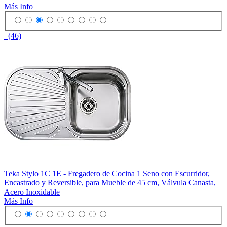
Más Info
(46)
Teka Stylo 1C 1E - Fregadero de Cocina 1 Seno con Escurridor,
Encastrado y Reversible, para Mueble de 45 cm, Válvula Canasta,
Acero Inoxidable
Más Info