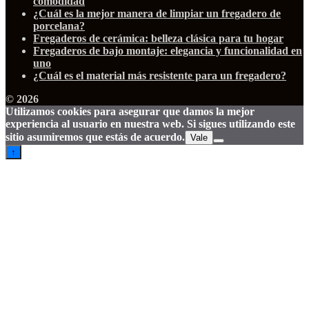
comodidad
¿Cuál es la mejor manera de limpiar un fregadero de
porcelana?
Fregaderos de cerámica: belleza clásica para tu hogar
Fregaderos de bajo montaje: elegancia y funcionalidad en
uno
¿Cuál es el material más resistente para un fregadero?
© 2026
Utilizamos cookies para asegurar que damos la mejor
experiencia al usuario en nuestra web. Si sigues utilizando este
sitio asumiremos que estás de acuerdo.
Vale
↑