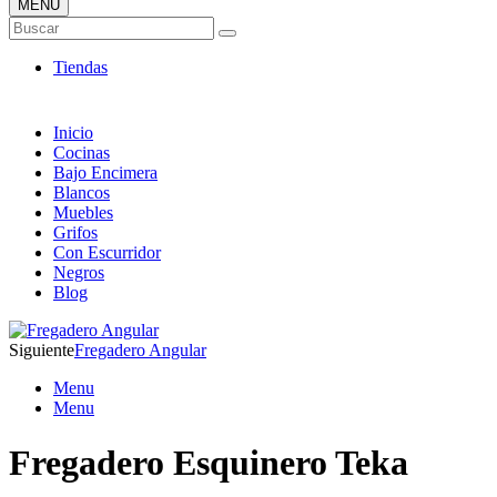
MENÚ
Tienda ONLINE de Fregaderos
Buscar
TOP en Ventas
Tiendas
Inicio
Cocinas
Bajo Encimera
Blancos
Muebles
Grifos
Con Escurridor
Negros
Blog
Siguiente
Fregadero Angular
Menu
Menu
Fregadero Esquinero Teka