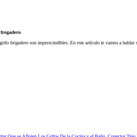
 fregadero
grifo fregadero son imprescindibles. En este artículo te vamos a hablar s
itar Que se Aflojen Los Grifos De la Cocina y el Baño, Conector Tip