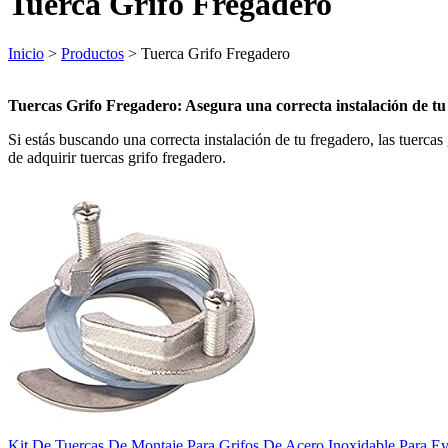
Tuerca Grifo Fregadero
Inicio
>
Productos
> Tuerca Grifo Fregadero
Tuercas Grifo Fregadero: Asegura una correcta instalación de tu
Si estás buscando una correcta instalación de tu fregadero, las tuercas 
de adquirir tuercas grifo fregadero.
Kit De Tuercas De Montaje Para Grifos De Acero Inoxidable Para Ev