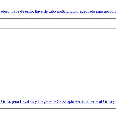
ro, llave de grifo, llave de tubo multifunción, adecuada para inodoro,
 Grifo, para Lavabos y Fregaderos Se Adapta Perfectamente al Grifo y 