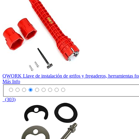
QWORK Llave de instalación de grifos y fregaderos, herramientas font
Más Info
(303)