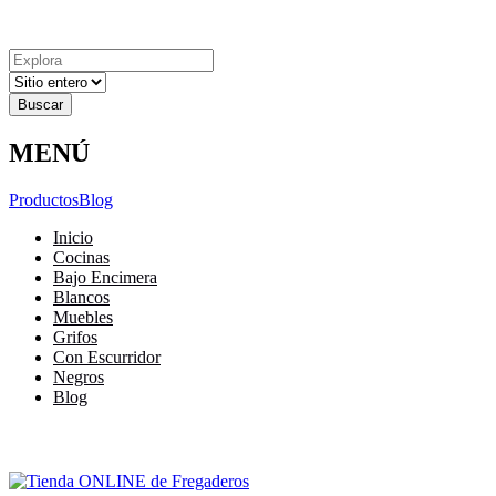
Explora
Cerrar
Menu
Cerrar
Resultados
para
MENÚ
Productos
Blog
Inicio
Cocinas
Bajo Encimera
Blancos
Muebles
Grifos
Con Escurridor
Negros
Blog