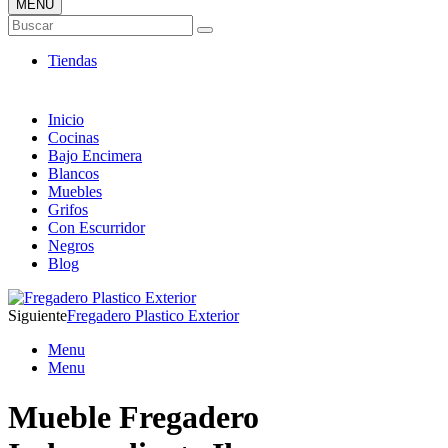
MENÚ
Tienda ONLINE de Fregaderos
Buscar
TOP en Ventas
Tiendas
Inicio
Cocinas
Bajo Encimera
Blancos
Muebles
Grifos
Con Escurridor
Negros
Blog
Siguiente
Fregadero Plastico Exterior
Menu
Menu
Mueble Fregadero