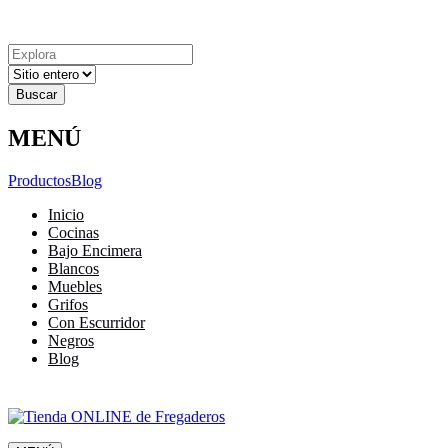
Explora
Cerrar
Menu
Cerrar
Resultados
para
MENÚ
Productos
Blog
Inicio
Cocinas
Bajo Encimera
Blancos
Muebles
Grifos
Con Escurridor
Negros
Blog