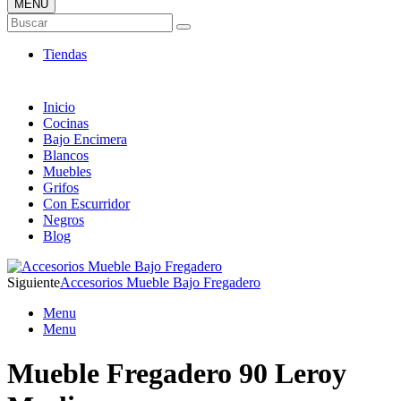
MENÚ
Tienda ONLINE de Fregaderos
Buscar
TOP en Ventas
Tiendas
Inicio
Cocinas
Bajo Encimera
Blancos
Muebles
Grifos
Con Escurridor
Negros
Blog
Siguiente
Accesorios Mueble Bajo Fregadero
Menu
Menu
Mueble Fregadero 90 Leroy