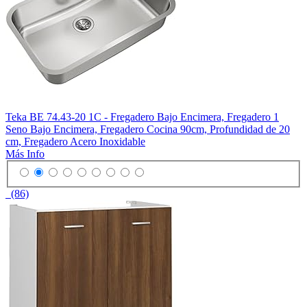
Teka BE 74.43-20 1C - Fregadero Bajo Encimera, Fregadero 1
Seno Bajo Encimera, Fregadero Cocina 90cm, Profundidad de 20
cm, Fregadero Acero Inoxidable
Más Info
(86)