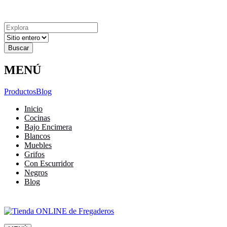
Explora
Cerrar
Menu
Cerrar
Resultados
para
MENÚ
Productos
Blog
Inicio
Cocinas
Bajo Encimera
Blancos
Muebles
Grifos
Con Escurridor
Negros
Blog