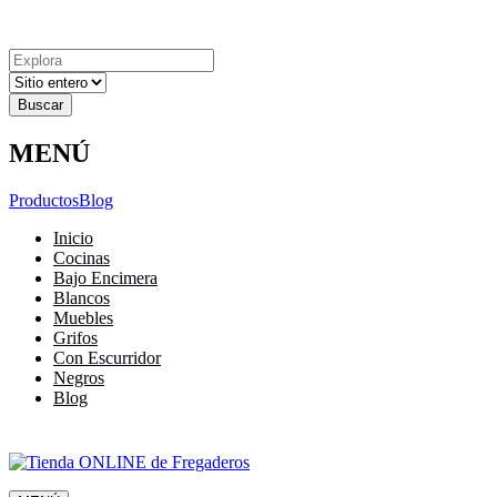
Explora
Cerrar
Menu
Cerrar
Resultados
para
MENÚ
Productos
Blog
Inicio
Cocinas
Bajo Encimera
Blancos
Muebles
Grifos
Con Escurridor
Negros
Blog