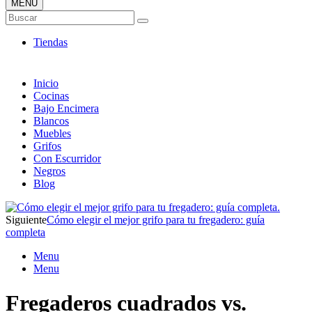
MENÚ
Tienda ONLINE de Fregaderos
Buscar
TOP en Ventas
Tiendas
Inicio
Cocinas
Bajo Encimera
Blancos
Muebles
Grifos
Con Escurridor
Negros
Blog
Siguiente
Cómo elegir el mejor grifo para tu fregadero: guía
completa
Menu
Menu
Fregaderos cuadrados vs.