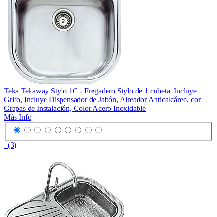
Teka Tekaway Stylo 1C - Fregadero Stylo de 1 cubeta, Incluye
Grifo, Incluye Dispensador de Jabón, Aireador Anticalcáreo, con
Grapas de Instalación, Color Acero Inoxidable
Más Info
(3)