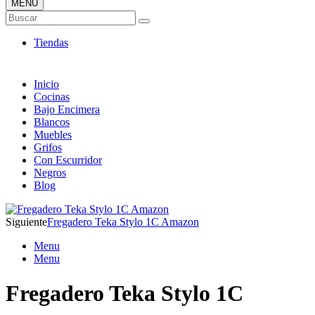
MENÚ
Tienda ONLINE de Fregaderos
Buscar
TOP en Ventas
Tiendas
Inicio
Cocinas
Bajo Encimera
Blancos
Muebles
Grifos
Con Escurridor
Negros
Blog
Siguiente
Fregadero Teka Stylo 1C Amazon
Menu
Menu
Fregadero Teka Stylo 1C