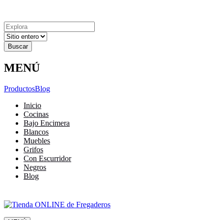
Explora
Cerrar
Menu
Cerrar
Resultados
para
MENÚ
Productos
Blog
Inicio
Cocinas
Bajo Encimera
Blancos
Muebles
Grifos
Con Escurridor
Negros
Blog