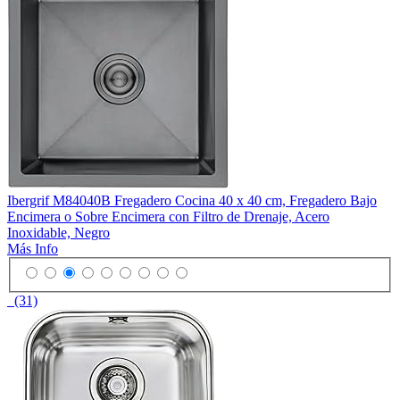
Ibergrif M84040B Fregadero Cocina 40 x 40 cm, Fregadero Bajo
Encimera o Sobre Encimera con Filtro de Drenaje, Acero
Inoxidable, Negro
Más Info
(31)