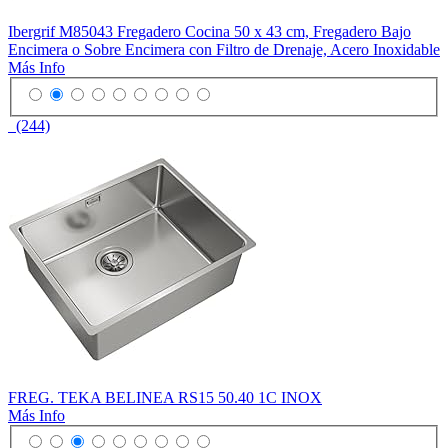
Ibergrif M85043 Fregadero Cocina 50 x 43 cm, Fregadero Bajo
Encimera o Sobre Encimera con Filtro de Drenaje, Acero Inoxidable
Más Info
(244)
FREG. TEKA BELINEA RS15 50.40 1C INOX
Más Info