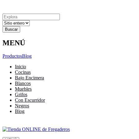
Explora
Cerrar
Menu
Cerrar
Resultados
para
MENÚ
Productos
Blog
Inicio
Cocinas
Bajo Encimera
Blancos
Muebles
Grifos
Con Escurridor
Negros
Blog