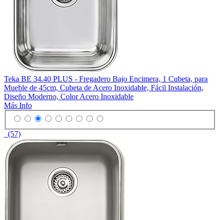
Teka BE 34.40 PLUS - Fregadero Bajo Encimera, 1 Cubeta, para
Mueble de 45cm, Cubeta de Acero Inoxidable, Fácil Instalación,
Diseño Moderno, Color Acero Inoxidable
Más Info
(57)