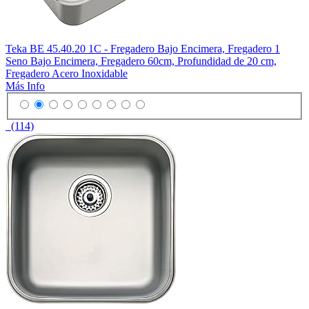
Teka BE 45.40.20 1C - Fregadero Bajo Encimera, Fregadero 1
Seno Bajo Encimera, Fregadero 60cm, Profundidad de 20 cm,
Fregadero Acero Inoxidable
Más Info
(114)