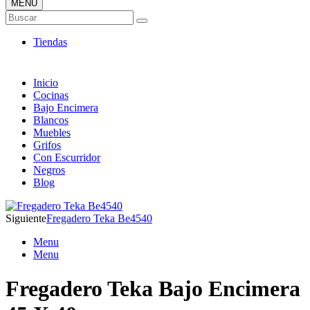
MENÚ
Tienda ONLINE de Fregaderos
Buscar
TOP en Ventas
Tiendas
Inicio
Cocinas
Bajo Encimera
Blancos
Muebles
Grifos
Con Escurridor
Negros
Blog
Siguiente
Fregadero Teka Be4540
Menu
Menu
Fregadero Teka Bajo Encimera