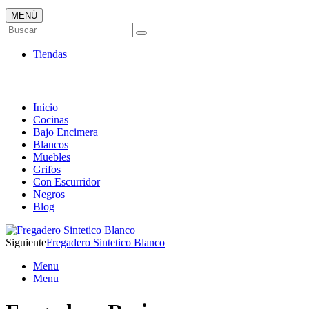
MENÚ
Tienda ONLINE de Fregaderos
Buscar
TOP en Ventas
Tiendas
Inicio
Cocinas
Bajo Encimera
Blancos
Muebles
Grifos
Con Escurridor
Negros
Blog
Siguiente
Fregadero Sintetico Blanco
Menu
Menu