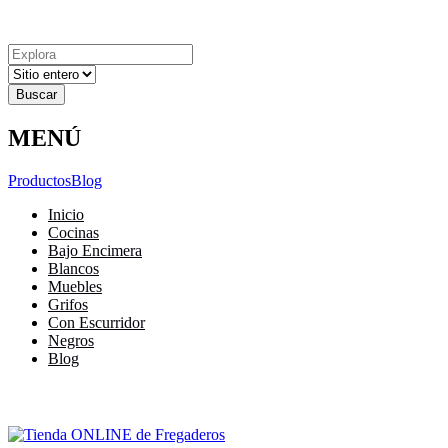
Explora
Cerrar
Menu
Cerrar
Resultados
para
MENÚ
Productos
Blog
Inicio
Cocinas
Bajo Encimera
Blancos
Muebles
Grifos
Con Escurridor
Negros
Blog