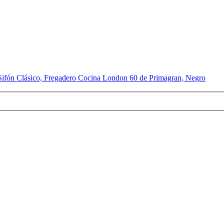
Sifón Clásico, Fregadero Cocina London 60 de Primagran, Negro