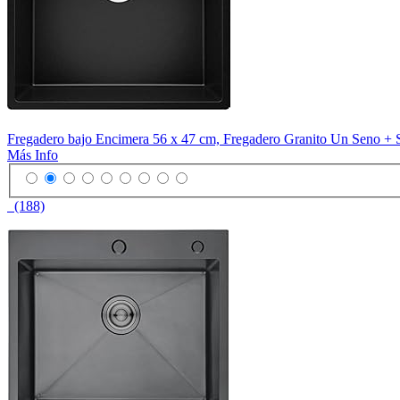
Fregadero bajo Encimera 56 x 47 cm, Fregadero Granito Un Seno + 
Más Info
(188)