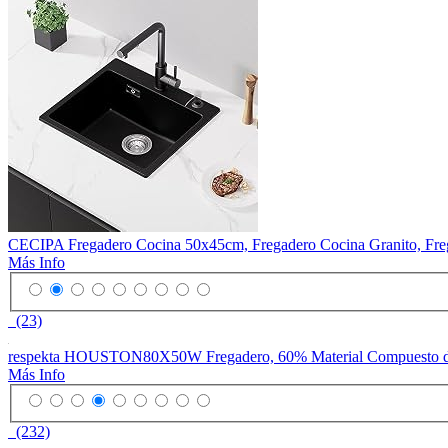
CECIPA Fregadero Cocina 50x45cm, Fregadero Cocina Granito, Fre
Más Info
(23)
respekta HOUSTON80X50W Fregadero, 60% Material Compuesto de min
Más Info
(232)