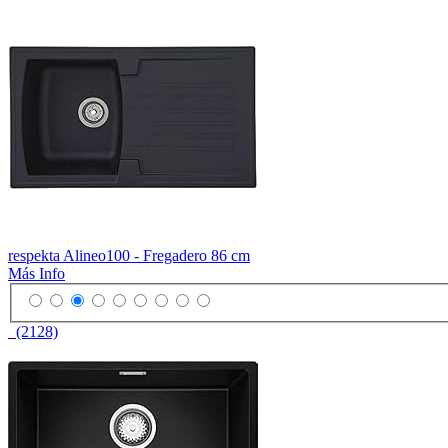
respekta Alineo100 - Fregadero 86 cm
Más Info
(2128)