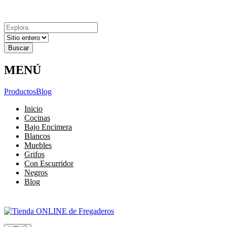
Explora
Cerrar
Menu
Cerrar
Resultados
para
MENÚ
Productos
Blog
Inicio
Cocinas
Bajo Encimera
Blancos
Muebles
Grifos
Con Escurridor
Negros
Blog