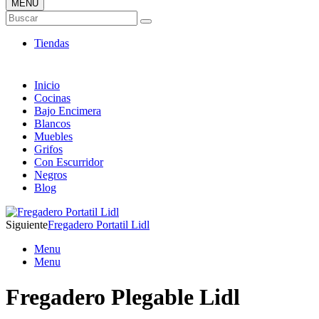
MENÚ
Tienda ONLINE de Fregaderos
Buscar
TOP en Ventas
Tiendas
Inicio
Cocinas
Bajo Encimera
Blancos
Muebles
Grifos
Con Escurridor
Negros
Blog
Siguiente
Fregadero Portatil Lidl
Menu
Menu
Fregadero Plegable Lidl