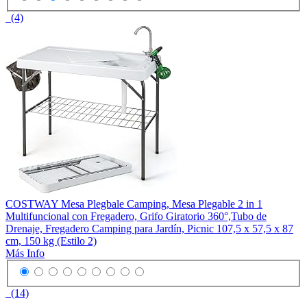
(4)
COSTWAY Mesa Plegbale Camping, Mesa Plegable 2 in 1
Multifuncional con Fregadero, Grifo Giratorio 360°,Tubo de
Drenaje, Fregadero Camping para Jardín, Picnic 107,5 x 57,5 x 87
cm, 150 kg (Estilo 2)
Más Info
(14)