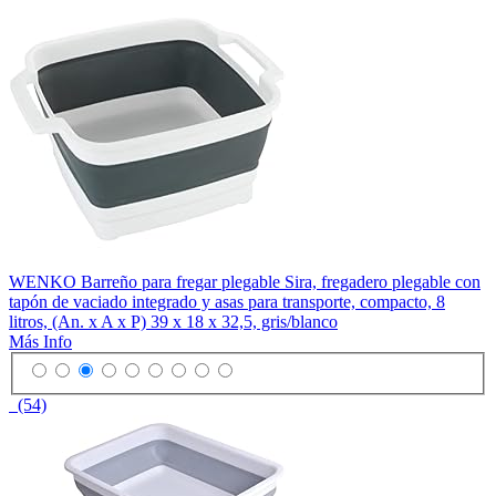
WENKO Barreño para fregar plegable Sira, fregadero plegable con
tapón de vaciado integrado y asas para transporte, compacto, 8
litros, (An. x A x P) 39 x 18 x 32,5, gris/blanco
Más Info
(54)