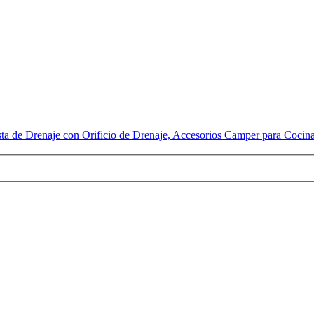
sta de Drenaje con Orificio de Drenaje, Accesorios Camper para Cocin