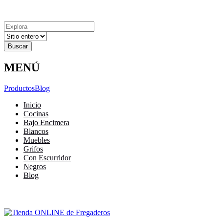
Explora
Cerrar
Menu
Cerrar
Resultados
para
MENÚ
Productos
Blog
Inicio
Cocinas
Bajo Encimera
Blancos
Muebles
Grifos
Con Escurridor
Negros
Blog