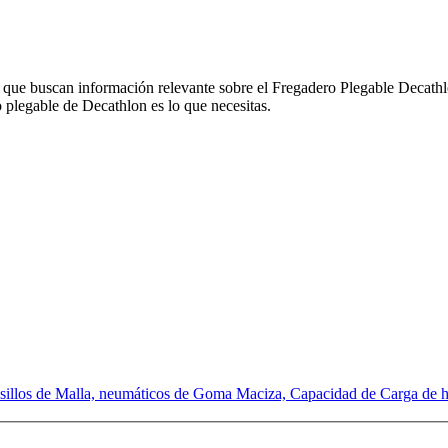
s que buscan información relevante sobre el Fregadero Plegable Decathlo
o plegable de Decathlon es lo que necesitas.
llos de Malla, neumáticos de Goma Maciza, Capacidad de Carga de h