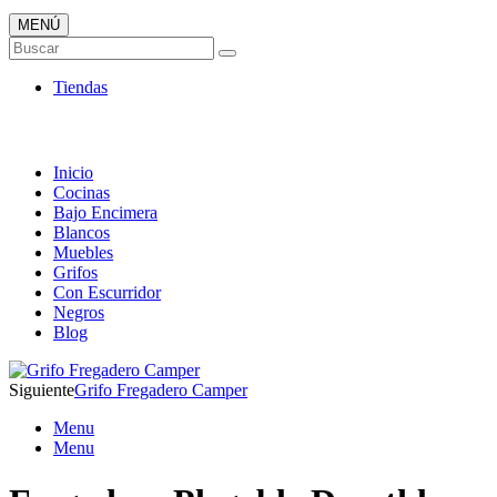
MENÚ
Tienda ONLINE de Fregaderos
Buscar
TOP en Ventas
Tiendas
Inicio
Cocinas
Bajo Encimera
Blancos
Muebles
Grifos
Con Escurridor
Negros
Blog
Siguiente
Grifo Fregadero Camper
Menu
Menu