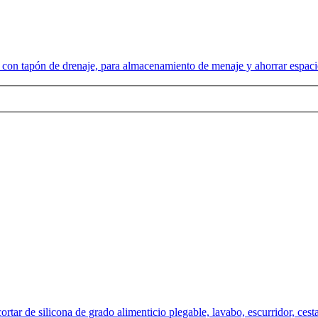
, con tapón de drenaje, para almacenamiento de menaje y ahorrar espac
rtar de silicona de grado alimenticio plegable, lavabo, escurridor, cest