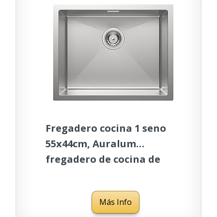
Fregadero cocina 1 seno
55x44cm, Auralum
fregadero de cocina de
acero inoxidable,
fregadero con sifón,
Más Info
Dispositivos de drenaje y