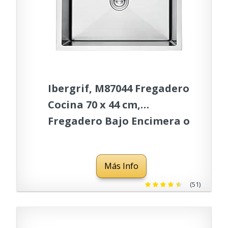
Ibergrif, M87044 Fregadero
Cocina 70 x 44 cm,
Fregadero Bajo Encimera o
Sobre Encimera con Filtro
de Drenaje, Acero
Más Info
Inoxidable
(51)