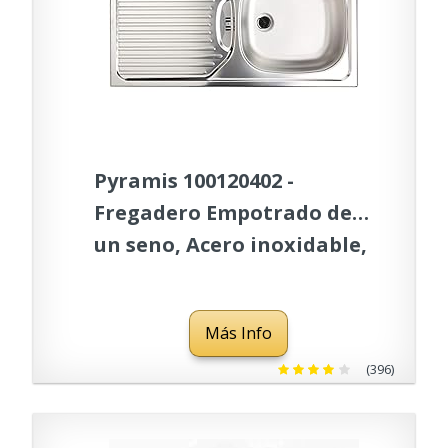
Pyramis 100120402 -
Fregadero Empotrado de
un seno, Acero inoxidable,
365 x 335 x 150 mm
Más Info
(396)