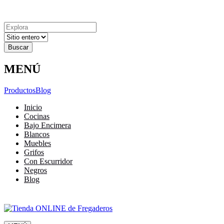
Explora
Cerrar
Menu
Cerrar
Resultados
para
MENÚ
Productos
Blog
Inicio
Cocinas
Bajo Encimera
Blancos
Muebles
Grifos
Con Escurridor
Negros
Blog