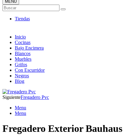
MENÚ
Tienda ONLINE de Fregaderos
Buscar
TOP en Ventas
Tiendas
Inicio
Cocinas
Bajo Encimera
Blancos
Muebles
Grifos
Con Escurridor
Negros
Blog
Siguiente
Fregadero Pvc
Menu
Menu
Fregadero Exterior Bauhaus