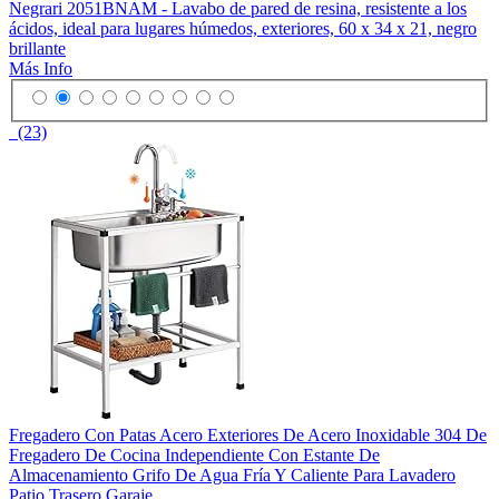
Negrari 2051BNAM - Lavabo de pared de resina, resistente a los
ácidos, ideal para lugares húmedos, exteriores, 60 x 34 x 21, negro
brillante
Más Info
(23)
Fregadero Con Patas Acero Exteriores De Acero Inoxidable 304 De
Fregadero De Cocina Independiente Con Estante De
Almacenamiento Grifo De Agua Fría Y Caliente Para Lavadero
Patio Trasero Garaje