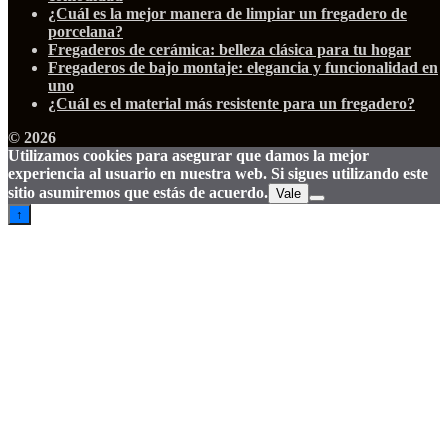
¿Cuál es la mejor manera de limpiar un fregadero de
porcelana?
Fregaderos de cerámica: belleza clásica para tu hogar
Fregaderos de bajo montaje: elegancia y funcionalidad en
uno
¿Cuál es el material más resistente para un fregadero?
© 2026
Utilizamos cookies para asegurar que damos la mejor
experiencia al usuario en nuestra web. Si sigues utilizando este
sitio asumiremos que estás de acuerdo.
Vale
↑