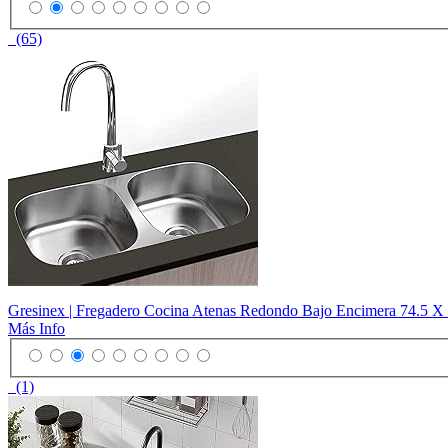
(65)
Gresinex | Fregadero Cocina Atenas Redondo Bajo Encimera 74.5 X 
Más Info
(1)