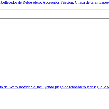
ellecedor de Rebosadero, Accesorios Fijación, Chapa de Gran Espeso
 de Acero Inoxidable, incluyendo juego de rebosadero y desagüe, Apto