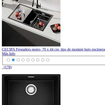
CECIPA Fregadero negro, 70 x 44 cm, tipo de montaje bajo encimera, fr
Más Info
(178)