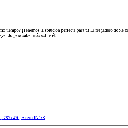
a
o tiempo? ¡Tenemos la solución perfecta para ti! El fregadero doble baj
leyendo para saber más sobre él!
as, 785x450, Acero INOX