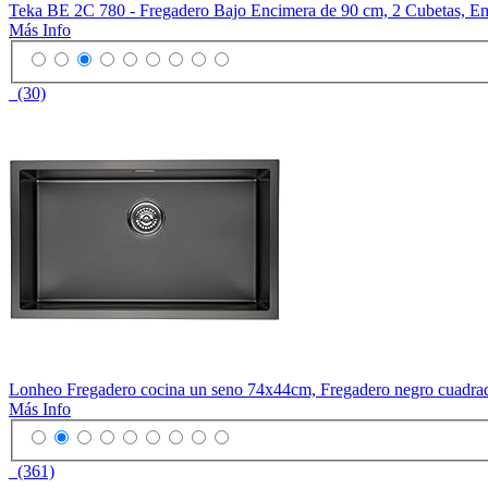
Teka BE 2C 780 - Fregadero Bajo Encimera de 90 cm, 2 Cubetas, Emb
Más Info
(30)
Lonheo Fregadero cocina un seno 74x44cm, Fregadero negro cuadrado
Más Info
(361)