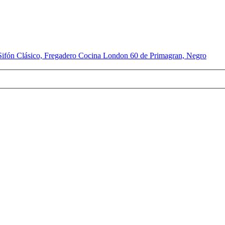
Sifón Clásico, Fregadero Cocina London 60 de Primagran, Negro