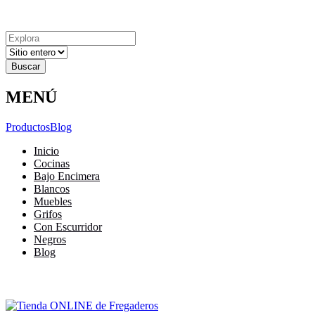
Explora
Cerrar
Menu
Cerrar
Resultados
para
MENÚ
Productos
Blog
Inicio
Cocinas
Bajo Encimera
Blancos
Muebles
Grifos
Con Escurridor
Negros
Blog