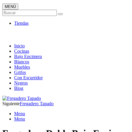
MENÚ
Tienda ONLINE de Fregaderos
Buscar
TOP en Ventas
Tiendas
Inicio
Cocinas
Bajo Encimera
Blancos
Muebles
Grifos
Con Escurridor
Negros
Blog
Siguiente
Fregadero Tapado
Menu
Menu