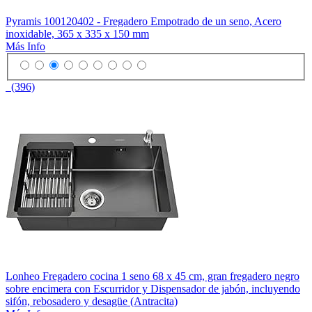
Pyramis 100120402 - Fregadero Empotrado de un seno, Acero
inoxidable, 365 x 335 x 150 mm
Más Info
(396)
Lonheo Fregadero cocina 1 seno 68 x 45 cm, gran fregadero negro
sobre encimera con Escurridor y Dispensador de jabón, incluyendo
sifón, rebosadero y desagüe (Antracita)