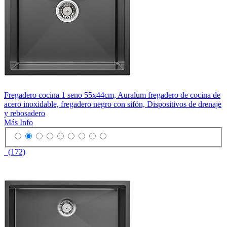
Fregadero cocina 1 seno 55x44cm, Auralum fregadero de cocina de
acero inoxidable, fregadero negro con sifón, Dispositivos de drenaje
y rebosadero
Más Info
(172)