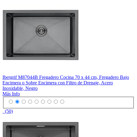
Ibergrif M87044B Fregadero Cocina 70 x 44 cm, Fregadero Bajo
Encimera o Sobre Encimera con Filtro de Drenaje, Acero
Inoxidable, Negro
Más Info
(50)