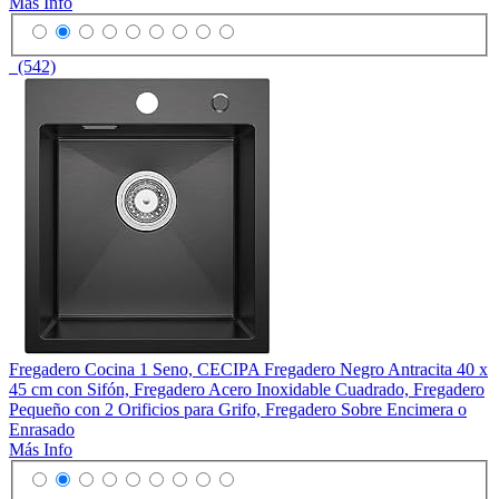
Más Info
(542)
Fregadero Cocina 1 Seno, CECIPA Fregadero Negro Antracita 40 x
45 cm con Sifón, Fregadero Acero Inoxidable Cuadrado, Fregadero
Pequeño con 2 Orificios para Grifo, Fregadero Sobre Encimera o
Enrasado
Más Info