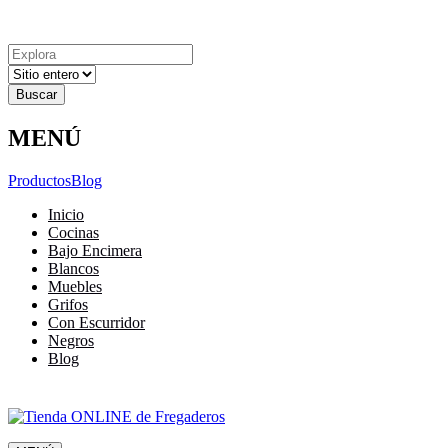
Explora
Cerrar
Menu
Cerrar
Resultados
para
MENÚ
Productos
Blog
Inicio
Cocinas
Bajo Encimera
Blancos
Muebles
Grifos
Con Escurridor
Negros
Blog