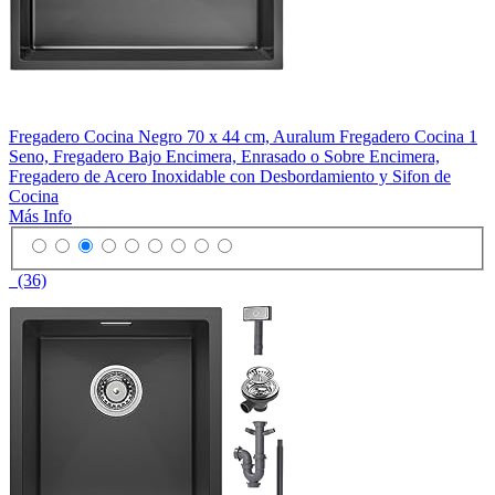
Fregadero Cocina Negro 70 x 44 cm, Auralum Fregadero Cocina 1
Seno, Fregadero Bajo Encimera, Enrasado o Sobre Encimera,
Fregadero de Acero Inoxidable con Desbordamiento y Sifon de
Cocina
Más Info
(36)