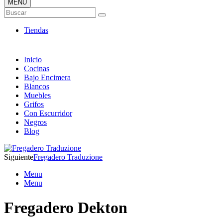
MENÚ
Tienda ONLINE de Fregaderos
Buscar
TOP en Ventas
Tiendas
Inicio
Cocinas
Bajo Encimera
Blancos
Muebles
Grifos
Con Escurridor
Negros
Blog
Siguiente
Fregadero Traduzione
Menu
Menu
Fregadero Dekton