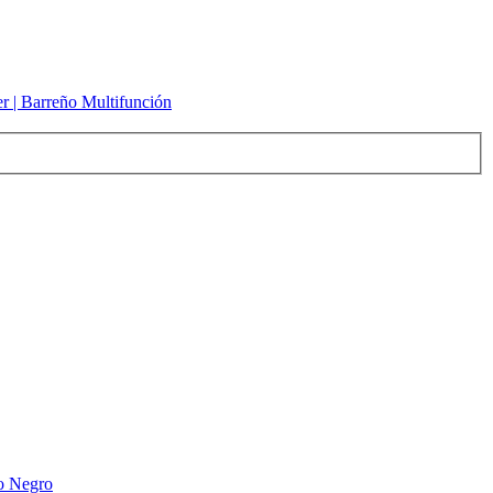
er | Barreño Multifunción
o Negro