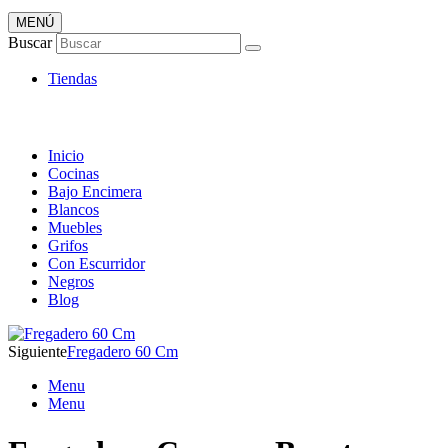
MENÚ
Tienda ONLINE de Fregaderos
Buscar
TOP en Ventas
Tiendas
Inicio
Cocinas
Bajo Encimera
Blancos
Muebles
Grifos
Con Escurridor
Negros
Blog
Siguiente
Fregadero 60 Cm
Menu
Menu