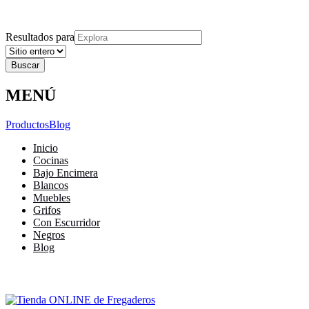
Explora
Cerrar
Menu
Cerrar
Resultados para
MENÚ
Productos
Blog
Inicio
Cocinas
Bajo Encimera
Blancos
Muebles
Grifos
Con Escurridor
Negros
Blog