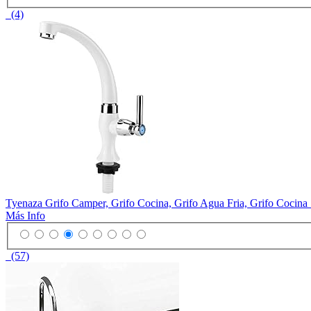
(4)
Tyenaza Grifo Camper, Grifo Cocina, Grifo Agua Fria, Grifo Cocina
Más Info
(57)