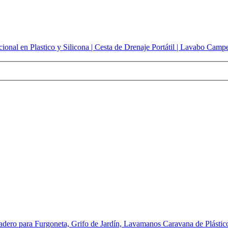
onal en Plastico y Silicona | Cesta de Drenaje Portátil | Lavabo Camp
ro para Furgoneta, Grifo de Jardín, Lavamanos Caravana de Plástic