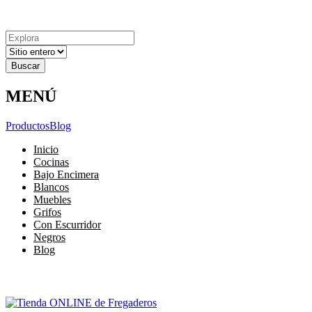
Explora
Cerrar
Menu
Cerrar
Resultados
para
MENÚ
Productos
Blog
Inicio
Cocinas
Bajo Encimera
Blancos
Muebles
Grifos
Con Escurridor
Negros
Blog