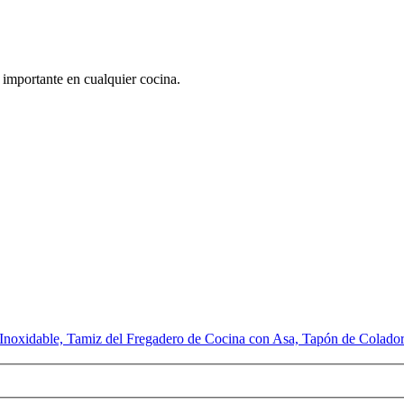
 importante en cualquier cocina.
o Inoxidable, Tamiz del Fregadero de Cocina con Asa, Tapón de Colado