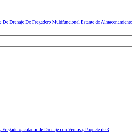
De Drenaje De Fregadero Multifuncional Estante de Almacenamiento p
Fregadero, colador de Drenaje con Ventosa, Paquete de 3