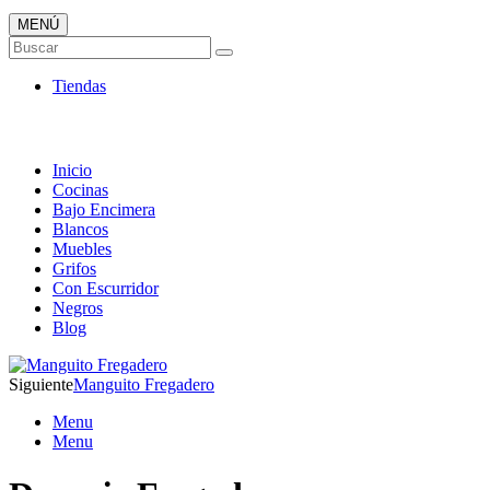
MENÚ
Tienda ONLINE de Fregaderos
Buscar
TOP en Ventas
Tiendas
Inicio
Cocinas
Bajo Encimera
Blancos
Muebles
Grifos
Con Escurridor
Negros
Blog
Siguiente
Manguito Fregadero
Menu
Menu